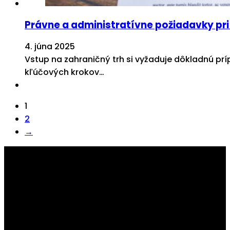
Právne a administratívne požiadavky pri
4. júna 2025
Vstup na zahraničný trh si vyžaduje dôkladnú pr
kľúčových krokov…
1
2
→