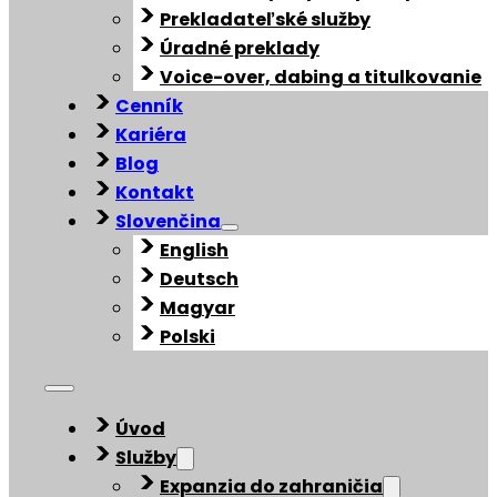
Prekladateľské služby
Úradné preklady
Voice-over, dabing a titulkovanie
Cenník
Kariéra
Blog
Kontakt
Slovenčina
English
Deutsch
Magyar
Polski
Úvod
Služby
Expanzia do zahraničia