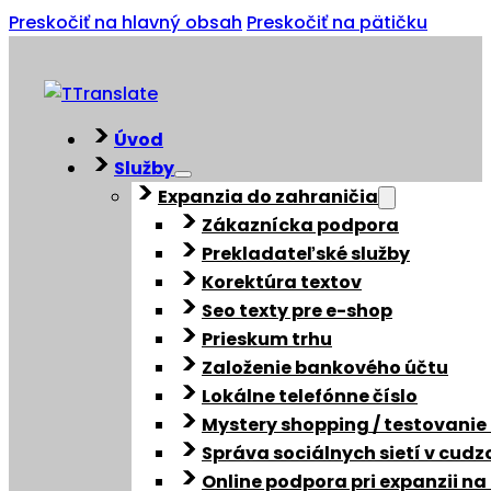
Preskočiť na hlavný obsah
Preskočiť na pätičku
Úvod
Služby
Expanzia do zahraničia
Zákaznícka podpora
Prekladateľské služby
Korektúra textov
Seo texty pre e-shop
Prieskum trhu
Založenie bankového účtu
Lokálne telefónne číslo
Mystery shopping / testovanie
Správa sociálnych sietí v cud
Online podpora pri expanzii na