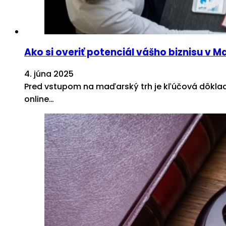
Ako si overiť potenciál vášho biznisu v 
4. júna 2025
Pred vstupom na maďarský trh je kľúčová dôkladná
online…