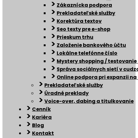
Zákaznícka podpora
Prekladateľské služby
Korektúra textov
Seo texty pre e-shop
Prieskum trhu
Založenie bankového účtu
Lokálne telefónne číslo
Mystery shopping / testovanie
Správa sociálnych sietí v cud
Online podpora pri expanzii na
Prekladateľské služby
Úradné preklady
Voice-over, dabing a titulkovanie
Cenník
Kariéra
Blog
Kontakt