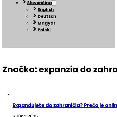
Slovenčina
English
Deutsch
Magyar
Polski
Značka:
expanzia do zahra
Expandujete do zahraničia? Prečo je on
6. júna 2025