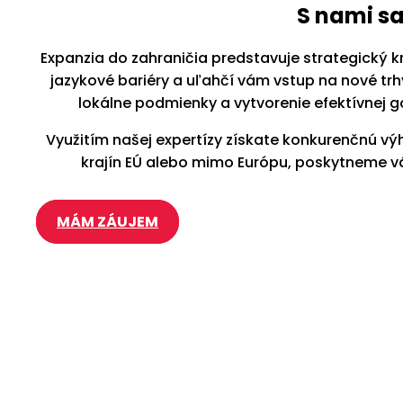
S nami s
Expanzia do zahraničia predstavuje strategický k
jazykové bariéry a uľahčí vám vstup na nové t
lokálne podmienky a vytvorenie efektívnej 
Využitím našej expertízy získate konkurenčnú vý
krajín EÚ alebo mimo Európu, poskytneme vá
MÁM ZÁUJEM