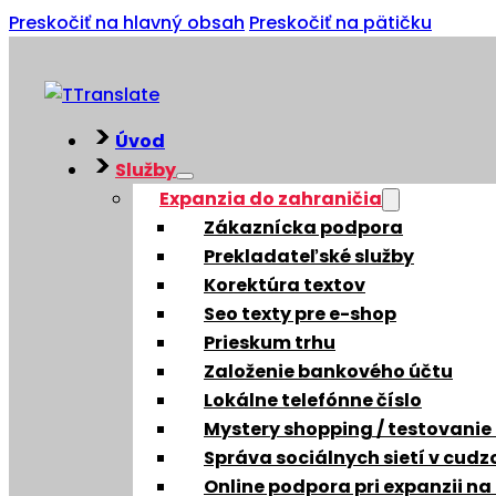
Preskočiť na hlavný obsah
Preskočiť na pätičku
Úvod
Služby
Expanzia do zahraničia
Zákaznícka podpora
Prekladateľské služby
Korektúra textov
Seo texty pre e-shop
Prieskum trhu
Založenie bankového účtu
Lokálne telefónne číslo
Mystery shopping / testovanie
Správa sociálnych sietí v cud
Online podpora pri expanzii na