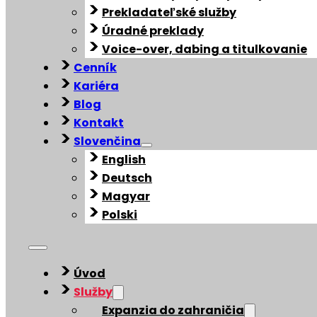
Prekladateľské služby
Úradné preklady
Voice-over, dabing a titulkovanie
Cenník
Kariéra
Blog
Kontakt
Slovenčina
English
Deutsch
Magyar
Polski
Úvod
Služby
Expanzia do zahraničia