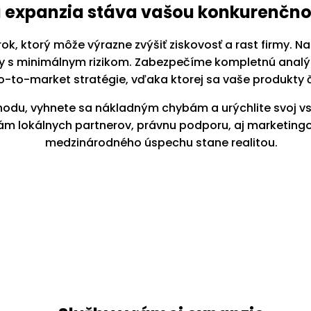
a expanzia stáva vašou konkurenčn
rok, ktorý môže výrazne zvýšiť ziskovosť a rast firmy. 
rhy s minimálnym rizikom. Zabezpečíme kompletnú analý
go-to-market stratégie, vďaka ktorej sa vaše produkty
hodu, vyhnete sa nákladným chybám a urýchlite svoj vst
m lokálnych partnerov, právnu podporu, aj marketingové
medzinárodného úspechu stane realitou.