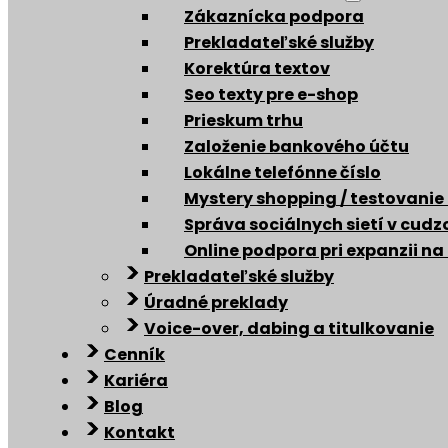
Zákaznícka podpora
Prekladateľské služby
Korektúra textov
Seo texty pre e-shop
Prieskum trhu
Založenie bankového účtu
Lokálne telefónne číslo
Mystery shopping / testovanie
Správa sociálnych sietí v cud
Online podpora pri expanzii na
Prekladateľské služby
Úradné preklady
Voice-over, dabing a titulkovanie
Cenník
Kariéra
Blog
Kontakt