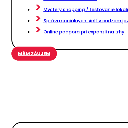
Mystery shopping / testovanie loka
Správa sociálnych sietí v cudzom ja
Online podpora pri expanzii na trhy
MÁM ZÁUJEM