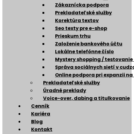
Zákaznícka podpora
Prekladateľské služby
Korektúra textov
Seo texty pre e-shop
Prieskum trhu
Založenie bankového účtu
Lokálne telefónne číslo
Mystery shopping / testovanie
Správa sociálnych sietí v cud
Online podpora pri expanzii na
Prekladateľské služby
Úradné preklady
Voice-over, dabing a titulkovanie
Cenník
Kariéra
Blog
Kontakt