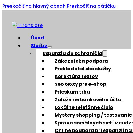
Preskočiť na hlavný obsah
Preskočiť na pätičku
Úvod
Služby
Expanzia do zahraničia
Zákaznícka podpora
Prekladateľské služby
Korektúra textov
Seo texty pre e-shop
Prieskum trhu
Založenie bankového účtu
Lokálne telefónne číslo
Mystery shopping / testovanie
Správa sociálnych sietí v cud
Online podpora pri expanzii na