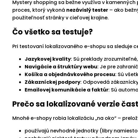
Mystery shopping sa bežne využíva v kamenných 
proces, ktorý vykoná
nezávislý tester
– ako bežný
použiteľnosť stránky v cieľovej krajine.
Čo všetko sa testuje?
Pri testovaní lokalizovaného e-shopu sa sleduje c
Jazykovej kvality
: Sú preklady zrozumiteľn
Navigácie a štruktúry webu
: Je pre zahrani
Košíka a objednávkového procesu
: Sú všet
Zákazníckej podpory
: Odpovedá zákaznícky
Emailovej komunikácie a faktúr
: Sú automa
Prečo sa lokalizované verzie čas
Mnohé e-shopy robia lokalizáciu „na oko“ – prelož
používajú nevhodné jednotky (libry namiesto