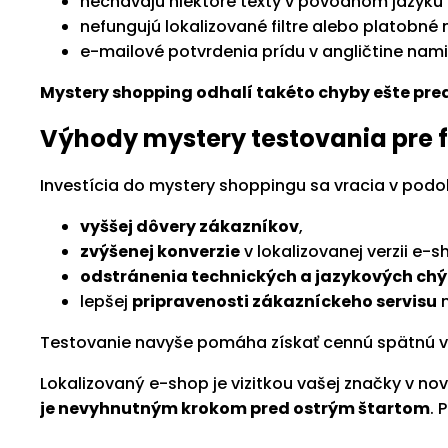
nechávajú niektoré texty v pôvodnom jazyku
nefungujú lokalizované filtre alebo platobné 
e-mailové potvrdenia prídu v angličtine nam
Mystery shopping odhalí takéto chyby ešte pre
Výhody mystery testovania pre 
Investícia do mystery shoppingu sa vracia v podo
vyššej dôvery zákazníkov
,
zvýšenej konverzie
v lokalizovanej verzii e-s
odstránenia technických a jazykových ch
lepšej
pripravenosti zákazníckeho servisu
n
Testovanie navyše pomáha získať cennú spätnú vä
Lokalizovaný e-shop je vizitkou vašej značky v n
je nevyhnutným krokom pred ostrým štartom
. 