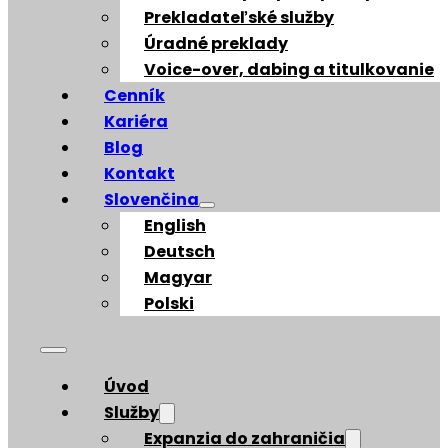
Prekladateľské služby
Úradné preklady
Voice-over, dabing a titulkovanie
Cenník
Kariéra
Blog
Kontakt
Slovenčina
English
Deutsch
Magyar
Polski
Úvod
Služby
Expanzia do zahraničia