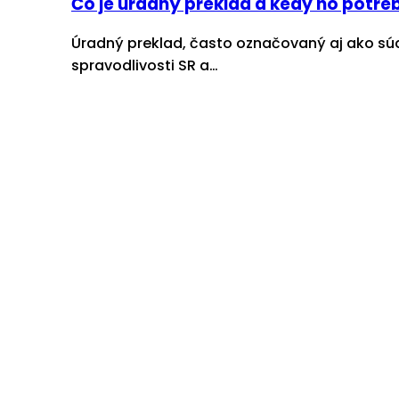
Čo je úradný preklad a kedy ho potre
Úradný preklad, často označovaný aj ako sú
spravodlivosti SR a…