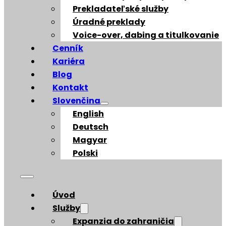
Prekladateľské služby
Úradné preklady
Voice-over, dabing a titulkovanie
Cenník
Kariéra
Blog
Kontakt
Slovenčina
English
Deutsch
Magyar
Polski
Úvod
Služby
Expanzia do zahraničia