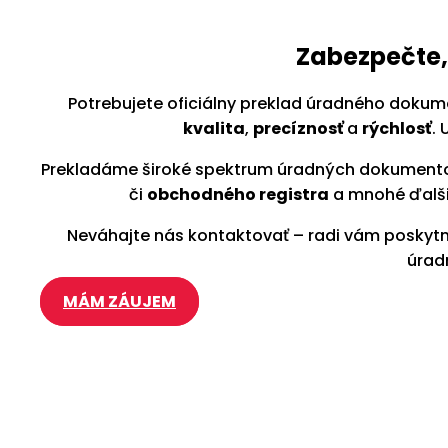
Zabezpečte,
Potrebujete oficiálny preklad úradného dokume
kvalita
,
precíznosť
a
rýchlosť
.
Prekladáme široké spektrum úradných dokumen
či
obchodného registra
a mnohé ďalši
Neváhajte nás kontaktovať – radi vám posky
úrad
MÁM ZÁUJEM