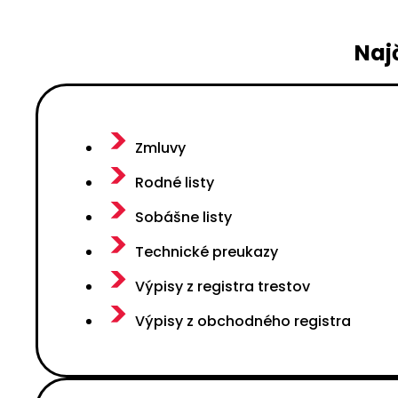
Naj
Zmluvy
Rodné listy
Sobášne listy
Technické preukazy
Výpisy z registra trestov
Výpisy z obchodného registra