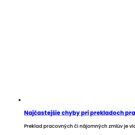
Najčastejšie chyby pri prekladoch p
Preklad pracovných či nájomných zmlúv je via