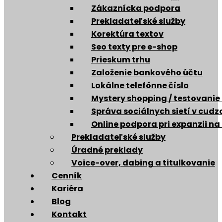
Zákaznícka podpora
Prekladateľské služby
Korektúra textov
Seo texty pre e-shop
Prieskum trhu
Založenie bankového účtu
Lokálne telefónne číslo
Mystery shopping / testovanie
Správa sociálnych sietí v cud
Online podpora pri expanzii na
Prekladateľské služby
Úradné preklady
Voice-over, dabing a titulkovanie
Cenník
Kariéra
Blog
Kontakt