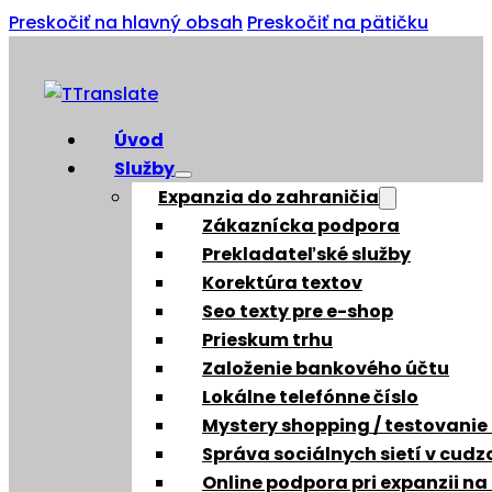
Preskočiť na hlavný obsah
Preskočiť na pätičku
Úvod
Služby
Expanzia do zahraničia
Zákaznícka podpora
Prekladateľské služby
Korektúra textov
Seo texty pre e-shop
Prieskum trhu
Založenie bankového účtu
Lokálne telefónne číslo
Mystery shopping / testovanie
Správa sociálnych sietí v cud
Online podpora pri expanzii na