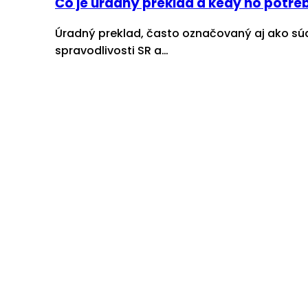
Čo je úradný preklad a kedy ho potre
Úradný preklad, často označovaný aj ako sú
spravodlivosti SR a…