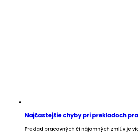
Najčastejšie chyby pri prekladoch p
Preklad pracovných či nájomných zmlúv je via