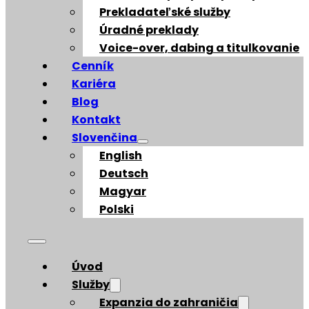
Prekladateľské služby
Úradné preklady
Voice-over, dabing a titulkovanie
Cenník
Kariéra
Blog
Kontakt
Slovenčina
English
Deutsch
Magyar
Polski
Úvod
Služby
Expanzia do zahraničia