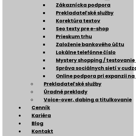
Zákaznícka podpora
Prekladateľské služby
Korektúra textov
Seo texty pre e-shop
Prieskum trhu
Založenie bankového účtu
Lokálne telefónne číslo
Mystery shopping / testovanie
Správa sociálnych sietí v cud
Online podpora pri expanzii na
Prekladateľské služby
Úradné preklady
Voice-over, dabing a titulkovanie
Cenník
Kariéra
Blog
Kontakt