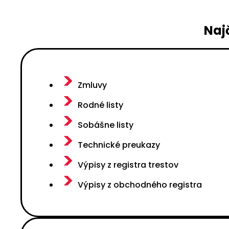
Naj
Zmluvy
Rodné listy
Sobášne listy
Technické preukazy
Výpisy z registra trestov
Výpisy z obchodného registra