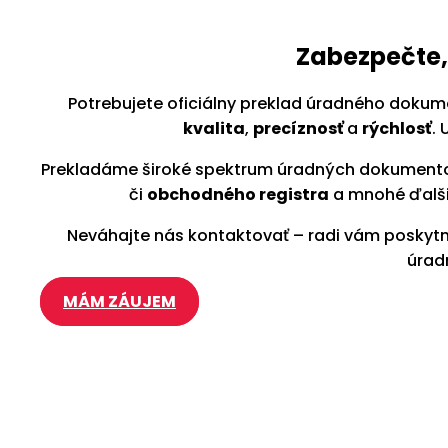
Zabezpečte,
Potrebujete oficiálny preklad úradného dokume
kvalita
,
precíznosť
a
rýchlosť
.
Prekladáme široké spektrum úradných dokumen
či
obchodného registra
a mnohé ďalši
Neváhajte nás kontaktovať – radi vám posky
úrad
MÁM ZÁUJEM