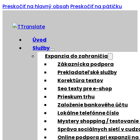
Preskočiť na hlavný obsah
Preskočiť na pätičku
Úvod
Služby
Expanzia do zahraničia
Zákaznícka podpora
Prekladateľské služby
Korektúra textov
Seo texty pre e-shop
Prieskum trhu
Založenie bankového účtu
Lokálne telefónne číslo
Mystery shopping / testovanie
Správa sociálnych sietí v cud
Online podpora pri expanzii na