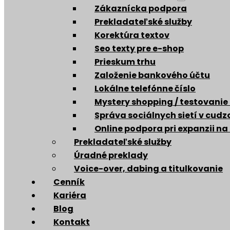
Zákaznícka podpora
Prekladateľské služby
Korektúra textov
Seo texty pre e-shop
Prieskum trhu
Založenie bankového účtu
Lokálne telefónne číslo
Mystery shopping / testovanie
Správa sociálnych sietí v cud
Online podpora pri expanzii na
Prekladateľské služby
Úradné preklady
Voice-over, dabing a titulkovanie
Cenník
Kariéra
Blog
Kontakt