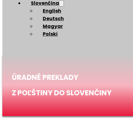
Slovenčina
English
Deutsch
Magyar
Polski
ÚRADNÉ PREKLADY
Z POĽŠTINY DO SLOVENČINY