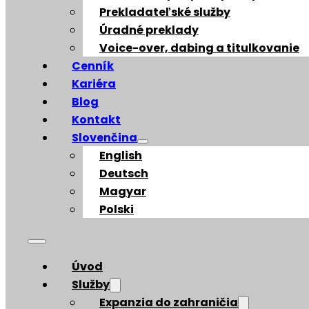
Prekladateľské služby
Úradné preklady
Voice-over, dabing a titulkovanie
Cenník
Kariéra
Blog
Kontakt
Slovenčina
English
Deutsch
Magyar
Polski
Úvod
Služby
Expanzia do zahraničia