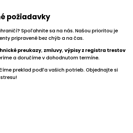
né požiadavky
aničí? Spoľahnite sa na nás. Našou prioritou je
nty pripravené bez chýb a na čas.
hnické preukazy
,
zmluvy
,
výpisy z registra trestov
eríme a doručíme v dohodnutom termíne.
íme preklad podľa vašich potrieb. Objednajte si
stresu!