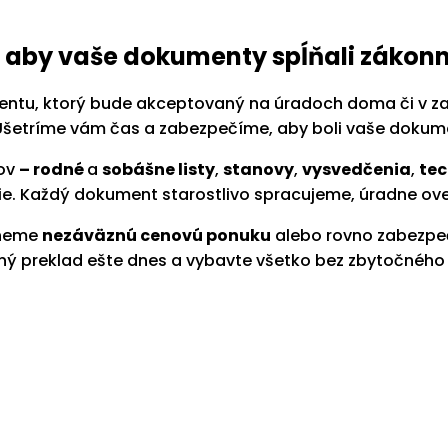
 aby vaše dokumenty spĺňali zákon
ntu, ktorý bude akceptovaný na úradoch doma či v zahr
 Ušetríme vám čas a zabezpečíme, aby boli vaše dokume
tov
–
rodné
a
sobášne listy
,
stanovy
,
vysvedčenia
,
tec
e. Každý dokument starostlivo spracujeme, úradne ov
tneme
nezáväznú cenovú ponuku
alebo rovno zabezpeč
ný preklad ešte dnes a vybavte všetko bez zbytočného 