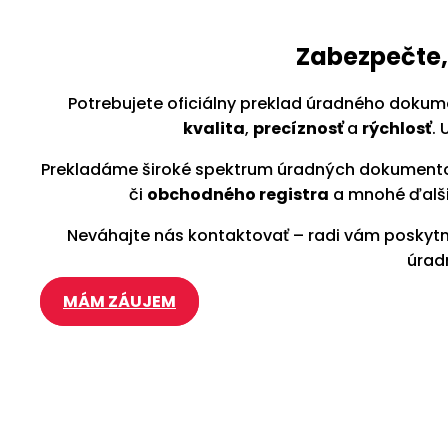
Zabezpečte,
Potrebujete oficiálny preklad úradného dokume
kvalita
,
precíznosť
a
rýchlosť
.
Prekladáme široké spektrum úradných dokumen
či
obchodného registra
a mnohé ďalši
Neváhajte nás kontaktovať – radi vám posky
úrad
MÁM ZÁUJEM