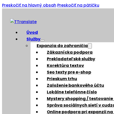
Preskočiť na hlavný obsah
Preskočiť na pätičku
Úvod
Služby
Expanzia do zahraničia
Zákaznícka podpora
Prekladateľské služby
Korektúra textov
Seo texty pre e-shop
Prieskum trhu
Založenie bankového účtu
Lokálne telefónne číslo
Mystery shopping / testovanie
Správa sociálnych sietí v cud
Online podpora pri expanzii na