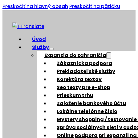
Preskočiť na hlavný obsah
Preskočiť na pätičku
Úvod
Služby
Expanzia do zahraničia
Zákaznícka podpora
Prekladateľské služby
Korektúra textov
Seo texty pre e-shop
Prieskum trhu
Založenie bankového účtu
Lokálne telefónne číslo
Mystery shopping / testovanie
Správa sociálnych sietí v cud
Online podpora pri expanzii na