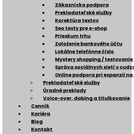
Zákaznícka podpora
Prekladateľské služby
Korektúra textov
Seo texty pre e-shop
Prieskum trhu
Založenie bankového účtu
Lokálne telefónne číslo
Mystery shopping / testovanie
Správa sociálnych sietí v cud
Online podpora pri expanzii na
Prekladateľské služby
Úradné preklady
Voice-over, dabing a titulkovanie
Cenník
Kariéra
Blog
Kontakt