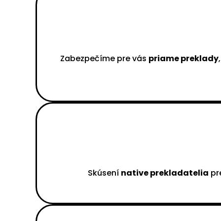
Zabezpečíme pre vás
priame preklady
Skúsení
native prekladatelia
pre