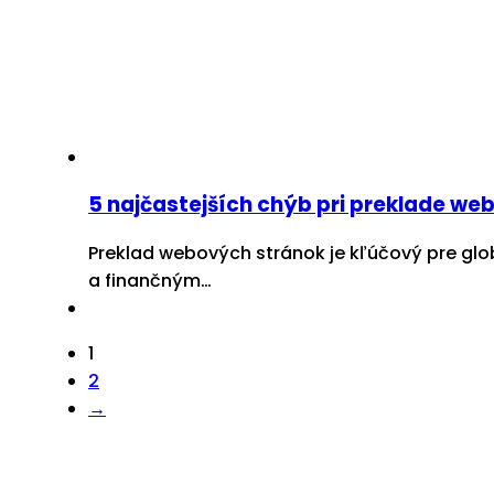
5 najčastejších chýb pri preklade web
Preklad webových stránok je kľúčový pre glo
a finančným…
1
2
→