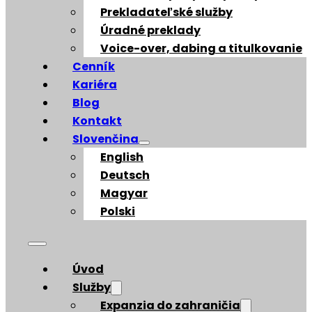
Prekladateľské služby
Úradné preklady
Voice-over, dabing a titulkovanie
Cenník
Kariéra
Blog
Kontakt
Slovenčina
English
Deutsch
Magyar
Polski
Úvod
Služby
Expanzia do zahraničia