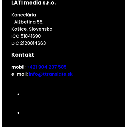
LATI media s.r.o.
Kancelária
Alžbetina 55,
Košice, Slovensko
IČO 51841690
DIČ 2120814663
Kontakt
mobil:
+421 904 237 585
e-mail:
info@ttranslate.sk